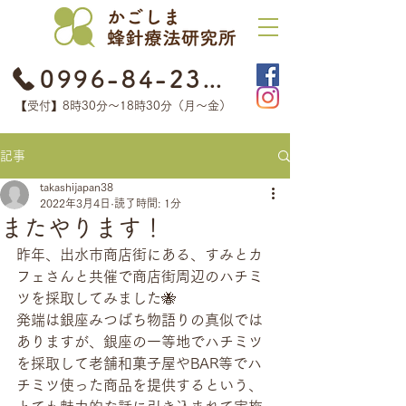
0996-84-2368
【受付】8時30分​〜18時30分（月〜金）
記事
takashijapan38
2022年3月4日
読了時間: 1分
またやります！
昨年、出水市商店街にある、すみとカ
フェさんと共催で商店街周辺のハチミ
ツを採取してみました🐝
発端は銀座みつばち物語りの真似では
ありますが、銀座の一等地でハチミツ
を採取して老舗和菓子屋やBAR等でハ
チミツ使った商品を提供するという、