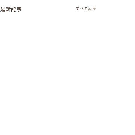
すべて表示
最新記事
ハチミツ販売
絶賛販売中！！ ボトル
コメント