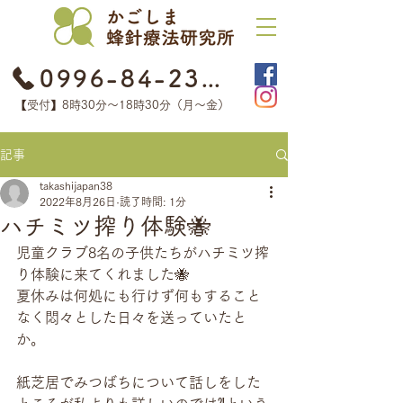
0996-84-2368
【受付】8時30分​〜18時30分（月〜金）
記事
takashijapan38
2022年8月26日
読了時間: 1分
ハチミツ搾り体験🐝
児童クラブ8名の子供たちがハチミツ搾
り体験に来てくれました🐝
夏休みは何処にも行けず何もすること
なく悶々とした日々を送っていたと
か。
紙芝居でみつばちについて話しをした