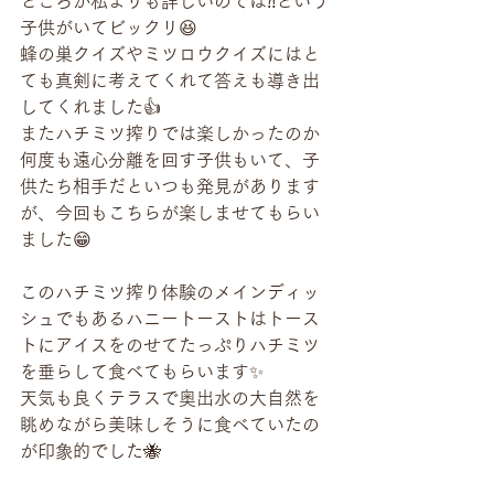
ところが私よりも詳しいのでは⁈という
子供がいてビックリ😆
蜂の巣クイズやミツロウクイズにはと
ても真剣に考えてくれて答えも導き出
してくれました👍
またハチミツ搾りでは楽しかったのか
何度も遠心分離を回す子供もいて、子
供たち相手だといつも発見があります
が、今回もこちらが楽しませてもらい
ました😁
このハチミツ搾り体験のメインディッ
シュでもあるハニートーストはトース
トにアイスをのせてたっぷりハチミツ
を垂らして食べてもらいます✨
天気も良くテラスで奥出水の大自然を
眺めながら美味しそうに食べていたの
が印象的でした🐝