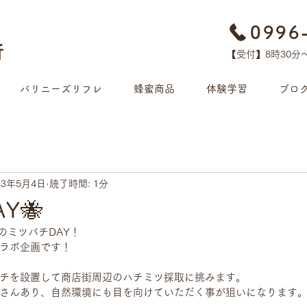
0996
【受付】8時30分​
バリニーズリフレ
蜂蜜商品
体験学習
ブロ
23年5月4日
読了時間: 1分
Y🐝
のミツバチDAY！
ラボ企画です！
チを設置して商店街周辺のハチミツ採取に挑みます。
さんあり、自然環境にも目を向けていただく事が狙いになります