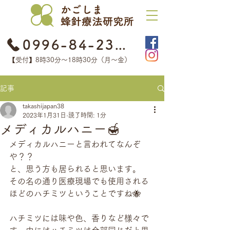
0996-84-2368
【受付】8時30分​〜18時30分（月〜金）
記事
takashijapan38
2023年1月31日
読了時間: 1分
メディカルハニー🍯
メディカルハニーと言われてなんぞ
や？？
と、思う方も居られると思います。
その名の通り医療現場でも使用される
ほどのハチミツということですね🐝
ハチミツには味や色、香りなど様々で