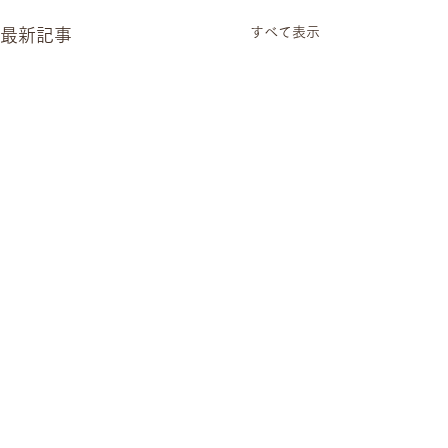
すべて表示
最新記事
ハチミツ販売
絶賛販売中！！ ボトル
コメント