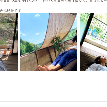
の自然の恵を体内に入れ、体外では自然の風を感じて、非日常を
色は絶景です