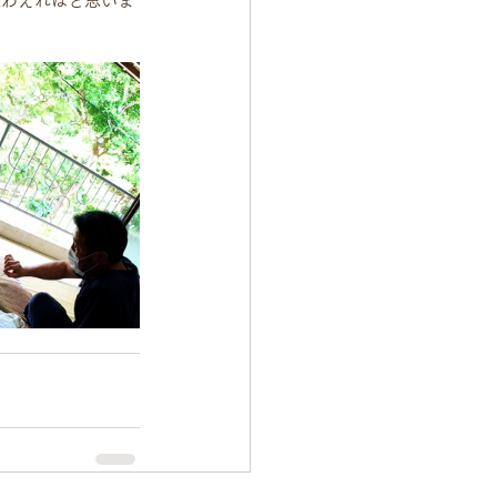
味わえればと思いま