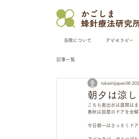
当院について
アピセラピー
記事一覧
takashijapan38
20
朝夕は涼し
こちら奥出水は昼間はま
春秋は部屋のドアを全解
今日朝一はさっそくドア