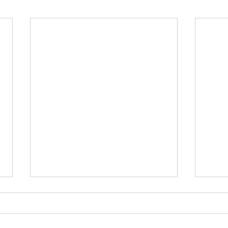
ハチミツ販売
絶賛販売中！！ ボトル¥2500、