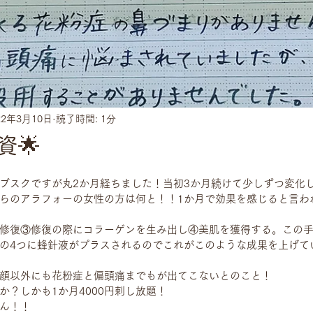
22年3月10日
読了時間: 1分
資🌟
ブスクですが丸2か月経ちました！当初3か月続けて少しずつ変化
らのアラフォーの女性の方は何と！！1か月で効果を感じると言わ
修復③修復の際にコラーゲンを生み出し④美肌を獲得する。この
の4つに蜂針液がプラスされるのでこれがこのような成果を上げて
顔以外にも花粉症と偏頭痛までもが出てこないとのこと！
か？しかも1か月4000円刺し放題！
ん！！