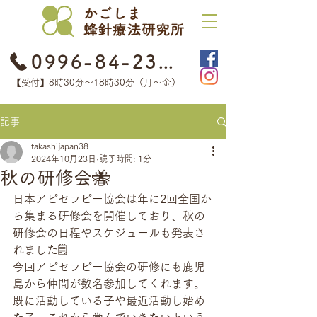
0996-84-2368
【受付】8時30分​〜18時30分（月〜金）
記事
takashijapan38
2024年10月23日
読了時間: 1分
秋の研修会🐝
日本アピセラピー協会は年に2回全国か
ら集まる研修会を開催しており、秋の
研修会の日程やスケジュールも発表さ
れました🗒
今回アピセラピー協会の研修にも鹿児
島から仲間が数名参加してくれます。
既に活動している子や最近活動し始め