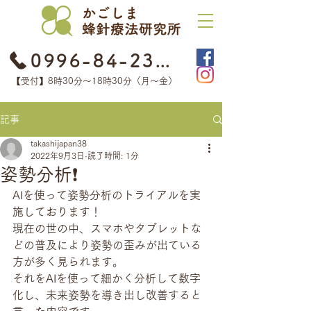
0996-84-2368
【受付】8時30分​〜18時30分（月〜金）
記事
takashijapan38
2022年9月3日
読了時間: 1分
姿勢分析❗️
AIを使って姿勢分析のトライアルを実
施しております！
現在の世の中、スマホやタブレットな
どの普及により姿勢の歪みが出ている
方が多く見られます。
それをAIを使って細かく分析して数字
化し、未来姿勢を導き出し改善すると