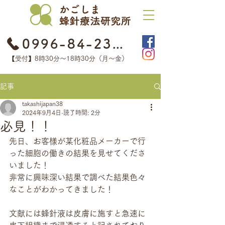
0996-84-2368
【受付】8時30分​〜18時30分（月〜金）
記事
takashijapan38
2024年9月4日
読了時間: 2分
必見！！
先日、お客様が某化粧品メーカーで行
った細胞の働きの結果を見せてくださ
いました！
非常に興味深い結果で調べた結果色々
なことがわかってきました！
文献には蜂針液は皮膚に施すと急速に