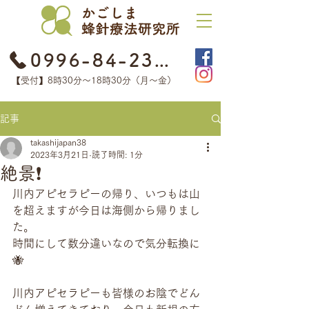
0996-84-2368
【受付】8時30分​〜18時30分（月〜金）
記事
takashijapan38
2023年3月21日
読了時間: 1分
絶景❗️
川内アピセラピーの帰り、いつもは山
を超えますが今日は海側から帰りまし
た。
時間にして数分違いなので気分転換に
🐝
川内アピセラピーも皆様のお陰でどん