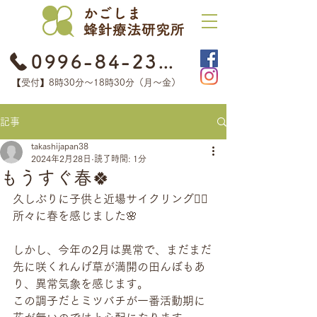
0996-84-2368
【受付】8時30分​〜18時30分（月〜金）
記事
takashijapan38
2024年2月28日
読了時間: 1分
もうすぐ春🍀
久しぶりに子供と近場サイクリング🚴‍♂️
所々に春を感じました🌸
しかし、今年の2月は異常で、まだまだ
先に咲くれんげ草が満開の田んぼもあ
り、異常気象を感じます。
この調子だとミツバチが一番活動期に